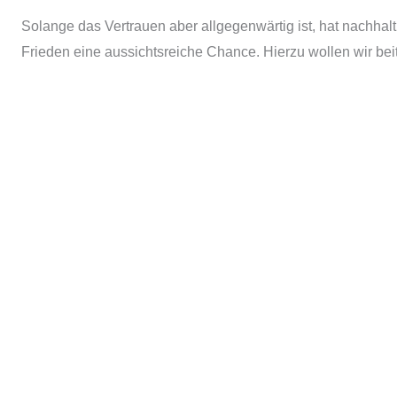
Solange das Vertrauen aber allgegenwärtig ist, hat nachhalt
Frieden eine aussichtsreiche Chance. Hierzu wollen wir bei
mehr über uns
„
Bildung
ist die mächtigste Waffe, die
du verwenden kannst, um die Welt zu
verändern.“
(Nelson Mandela)