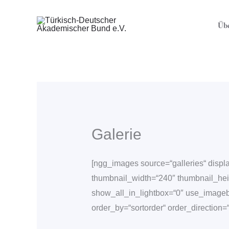
Zum
Inhalt
Übe
springen
Galerie
[ngg_images source=“galleries“ displ
thumbnail_width=“240″ thumbnail_he
show_all_in_lightbox=“0″ use_imageb
order_by=“sortorder“ order_direction