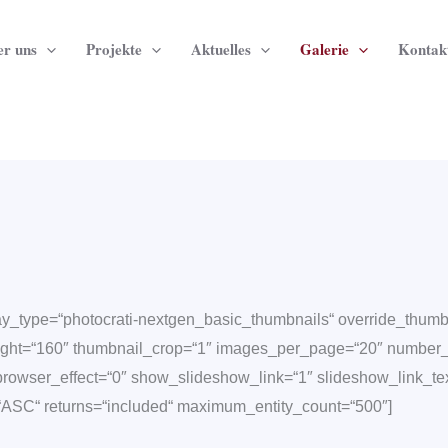
r uns
Projekte
Aktuelles
Galerie
Kontak
ay_type=“photocrati-nextgen_basic_thumbnails“ override_thumb
ight=“160″ thumbnail_crop=“1″ images_per_page=“20″ number_
rowser_effect=“0″ show_slideshow_link=“1″ slideshow_link_tex
=“ASC“ returns=“included“ maximum_entity_count=“500″]