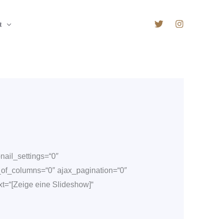
t
nail_settings=“0″
of_columns=“0″ ajax_pagination=“0″
t=“[Zeige eine Slideshow]“